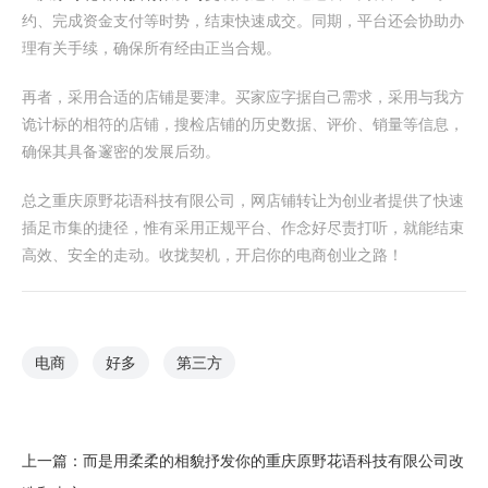
约、完成资金支付等时势，结束快速成交。同期，平台还会协助办
理有关手续，确保所有经由正当合规。
再者，采用合适的店铺是要津。买家应字据自己需求，采用与我方
诡计标的相符的店铺，搜检店铺的历史数据、评价、销量等信息，
确保其具备邃密的发展后劲。
总之重庆原野花语科技有限公司，网店铺转让为创业者提供了快速
插足市集的捷径，惟有采用正规平台、作念好尽责打听，就能结束
高效、安全的走动。收拢契机，开启你的电商创业之路！
电商
好多
第三方
上一篇：
而是用柔柔的相貌抒发你的重庆原野花语科技有限公司改