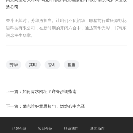
造公司
奋斗正其时，芳华勇担当。让咱们不负韶华，雕塑前行重庆原野花
语科技有限公司，在新时期的开阔六合中，通达芳华光彩，书写东
说念主生华章。
芳华
其时
奋斗
担当
上一篇：
如何肯求网址？详备步调指南
下一篇：
励志唯好意思短句，燃烧心中光泽
品牌介绍
项目介绍
联系我们
新闻动态