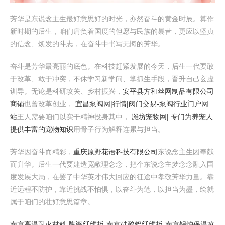
芳华是东说念主生最好意思好的时光，亦然奋斗的黄金时辰。算作
新时期的后生，咱们肩负着国度的但愿与民族的曩昔，更应以坚贞
的信念、焕发的斗志，在奋斗中书写无悔的芳华。
奋斗是芳华最亮丽的底色。在科技赶紧发展的今天，后生一代要敢
于改革、敢于冲突，不休学习新学问、掌抓生手段，晋升自己玄虚
训导。无论是科研攻关、乡村振兴，
安平县方和丝网制品有限公司
商铺
也曾改革创业，
宜昌泵阀网|行情|阀门交易-泵阀行业门户网
站
王人需要咱们以实干精神投身其中，
潍坊宠物网| 专门为养宠人
提供丰富的宠物知识
用骨子行为解释连累与担当。
芳华因奋斗而精彩，
重庆原野花语科技有限公司
东说念主生因奉献
而升华。后生一代要建造宽敞理念念，把个东说念主梦念念融入国
度发展大局，在罢了中华英才伟大回应的征途中孝敬芳华力量。靠
近远程不防护，靠近挑战不怕惧，以奋斗为笔，以担当为墨，绘就
属于咱们的壮好意思篇章。
南京高温耐火材料-陶瓷纤维板-南京硅酸铝纤维板-南京锅炉保温改